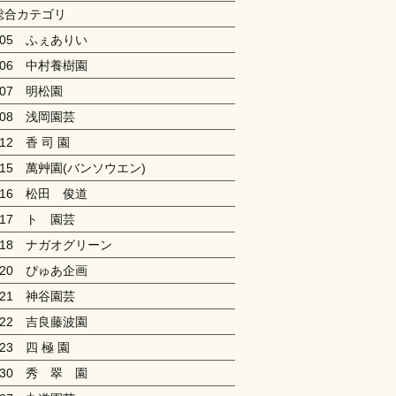
総合カテゴリ
005 ふぇありい
006 中村養樹園
007 明松園
008 浅岡園芸
012 香 司 園
015 萬艸園(バンソウエン)
016 松田 俊道
017 ト 園芸
018 ナガオグリーン
020 ぴゅあ企画
021 神谷園芸
022 吉良藤波園
023 四 極 園
030 秀 翠 園