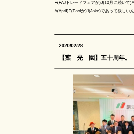
F(FAJトレードフェアが)J(10月に続いて
A(April)F(Foolか)J(Joke)であって欲
2020/02/28
【葉 光 園】五十周年。