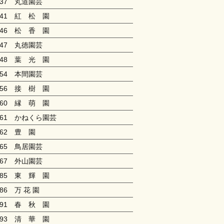
037 丸道園芸
041 紅 松 園
046 松 香 園
047 丸徳園芸
048 葉 光 園
054 本間園芸
056 接 樹 園
060 縁 萌 園
061 かねくら園芸
062 豊 園
065 鳥居園芸
067 外山園芸
085 東 輝 園
086 万 花 園
091 春 秋 園
093 清 華 園