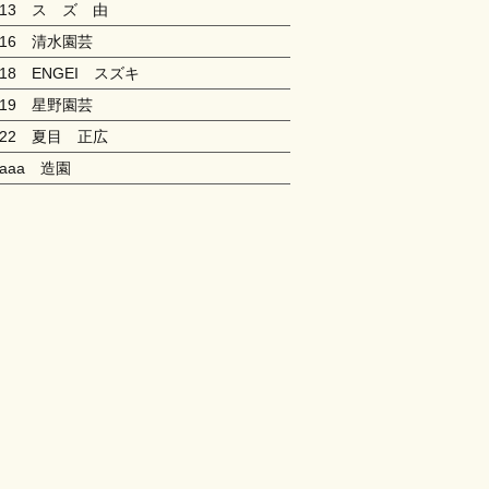
213 ス ズ 由
216 清水園芸
218 ENGEI スズキ
219 星野園芸
222 夏目 正広
aaaa 造園