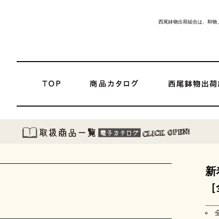
西尾鉢物出荷組合は、和物
新
［