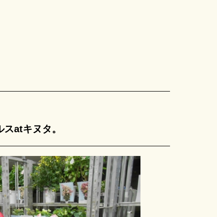
スatキヌタ。