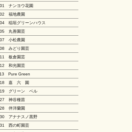
101 ナンヨウ花園
102 福地農園
104 稲垣グリーンハウス
105 丸善園芸
107 小松農園
108 みどり園芸
111 板倉園芸
112 和光園芸
13 Pure Green
118 嘉 六 園
119 グリーン ベル
127 神谷種苗
128 伴洋蘭園
130 アナナスノ黒野
131 西の町園芸