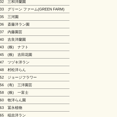
132 三和洋蘭園
133 グリーン ファーム(GREEN FARM)
135 三河園
136 斎藤洋ラン園
137 内藤園芸
140 吉良洋蘭園
143 (株) ナフト
145 (株) 吉田花園
147 ツヅキ洋ラン
148 村松洋らん
152 ジョージフラワー
156 (有) 三洋園芸
158 (株) 一富士
160 牧洋らん園
163 冨永植物
165 稲吉洋ラン