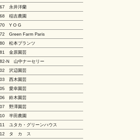
167 永井洋蘭
168 稲吉農園
170 Y O G
72 Green Farm Paris
180 松本プランツ
181 金原園芸
182-N 山中ナーセリー
202 沢辺園芸
203 西木園芸
205 愛幸園芸
206 鈴木園芸
207 野澤園芸
210 半田農園
211 ユタカ・グリーンハウス
212 タ カ ス