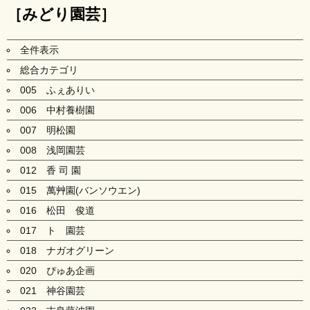
［みどり園芸］
全件表示
総合カテゴリ
005 ふぇありい
006 中村養樹園
007 明松園
008 浅岡園芸
012 香 司 園
015 萬艸園(バンソウエン)
016 松田 俊道
017 ト 園芸
018 ナガオグリーン
020 ぴゅあ企画
021 神谷園芸