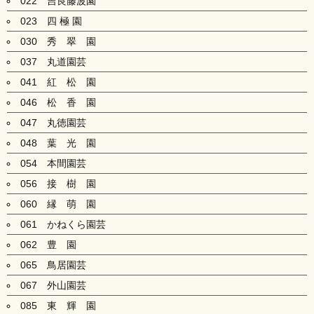
022 吉良藤波園
023 四 極 園
030 秀 翠 園
037 丸道園芸
041 紅 松 園
046 松 香 園
047 丸徳園芸
048 葉 光 園
054 本間園芸
056 接 樹 園
060 縁 萌 園
061 かねくら園芸
062 豊 園
065 鳥居園芸
067 外山園芸
085 東 輝 園