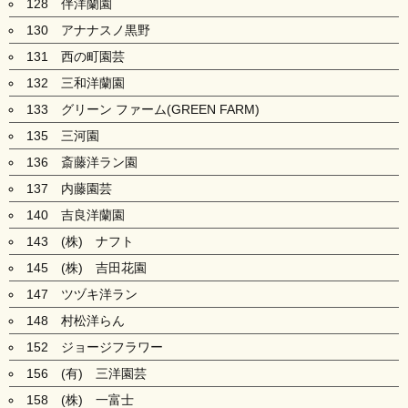
128 伴洋蘭園
130 アナナスノ黒野
131 西の町園芸
132 三和洋蘭園
133 グリーン ファーム(GREEN FARM)
135 三河園
136 斎藤洋ラン園
137 内藤園芸
140 吉良洋蘭園
143 (株) ナフト
145 (株) 吉田花園
147 ツヅキ洋ラン
148 村松洋らん
152 ジョージフラワー
156 (有) 三洋園芸
158 (株) 一富士