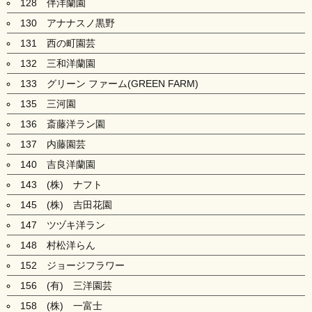
128 伴洋蘭園
130 アナナスノ黒野
131 西の町園芸
132 三和洋蘭園
133 グリーン ファーム(GREEN FARM)
135 三河園
136 斎藤洋ラン園
137 内藤園芸
140 吉良洋蘭園
143 (株) ナフト
145 (株) 吉田花園
147 ツヅキ洋ラン
148 村松洋らん
152 ジョージフラワー
156 (有) 三洋園芸
158 (株) 一富士