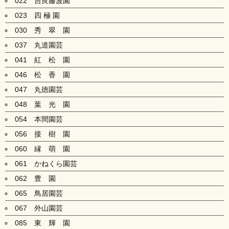
022 吉良藤波園
023 四 極 園
030 秀 翠 園
037 丸道園芸
041 紅 松 園
046 松 香 園
047 丸徳園芸
048 葉 光 園
054 本間園芸
056 接 樹 園
060 縁 萌 園
061 かねくら園芸
062 豊 園
065 鳥居園芸
067 外山園芸
085 東 輝 園