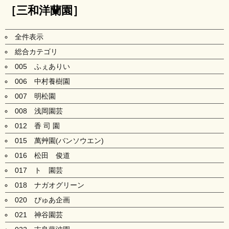
［三和洋蘭園］
全件表示
総合カテゴリ
005 ふぇありい
006 中村養樹園
007 明松園
008 浅岡園芸
012 香 司 園
015 萬艸園(バンソウエン)
016 松田 俊道
017 ト 園芸
018 ナガオグリーン
020 ぴゅあ企画
021 神谷園芸