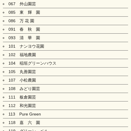
067 外山園芸
085 東 輝 園
086 万 花 園
091 春 秋 園
093 清 華 園
101 ナンヨウ花園
102 福地農園
104 稲垣グリーンハウス
105 丸善園芸
107 小松農園
108 みどり園芸
111 板倉園芸
112 和光園芸
113 Pure Green
118 嘉 六 園