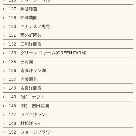
119 グリーン ベル
127 神谷種苗
128 伴洋蘭園
130 アナナスノ黒野
131 西の町園芸
132 三和洋蘭園
133 グリーン ファーム(GREEN FARM)
135 三河園
136 斎藤洋ラン園
137 内藤園芸
140 吉良洋蘭園
143 (株) ナフト
145 (株) 吉田花園
147 ツヅキ洋ラン
148 村松洋らん
152 ジョージフラワー