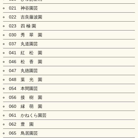
021 神谷園芸
022 吉良藤波園
023 四 極 園
030 秀 翠 園
037 丸道園芸
041 紅 松 園
046 松 香 園
047 丸徳園芸
048 葉 光 園
054 本間園芸
056 接 樹 園
060 縁 萌 園
061 かねくら園芸
062 豊 園
065 鳥居園芸