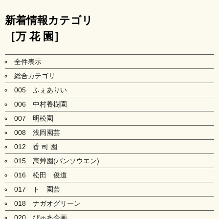
新着情報カテゴリ
［万 花 園］
全件表示
総合カテゴリ
005 ふぇありい
006 中村養樹園
007 明松園
008 浅岡園芸
012 香 司 園
015 萬艸園(バンソウエン)
016 松田 俊道
017 ト 園芸
018 ナガオグリーン
020 ぴゅあ企画