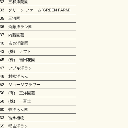
132 三和洋蘭園
133 グリーン ファーム(GREEN FARM)
135 三河園
136 斎藤洋ラン園
137 内藤園芸
140 吉良洋蘭園
143 (株) ナフト
145 (株) 吉田花園
147 ツヅキ洋ラン
148 村松洋らん
152 ジョージフラワー
156 (有) 三洋園芸
158 (株) 一富士
160 牧洋らん園
163 冨永植物
165 稲吉洋ラン