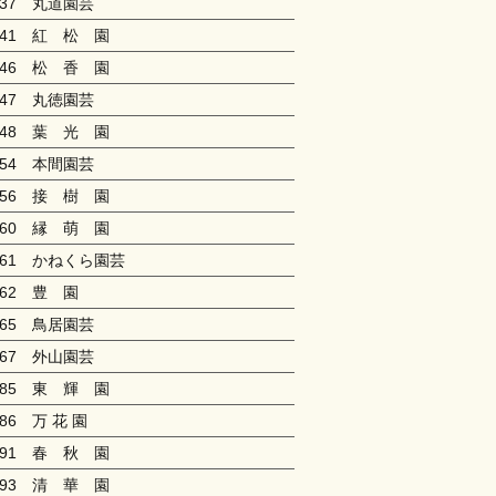
037 丸道園芸
041 紅 松 園
046 松 香 園
047 丸徳園芸
048 葉 光 園
054 本間園芸
056 接 樹 園
060 縁 萌 園
061 かねくら園芸
062 豊 園
065 鳥居園芸
067 外山園芸
085 東 輝 園
086 万 花 園
091 春 秋 園
093 清 華 園