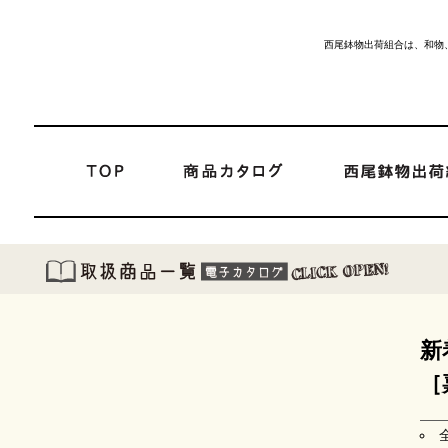
西尾鉢物出荷組合は、和物
新
［