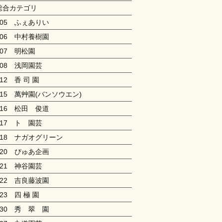
総合カテゴリ
005 ふぇありい
006 中村養樹園
007 明松園
008 浅岡園芸
012 香 司 園
015 萬艸園(バンソウエン)
016 松田 俊道
017 ト 園芸
018 ナガオグリーン
020 ぴゅあ企画
021 神谷園芸
022 吉良藤波園
023 四 極 園
030 秀 翠 園