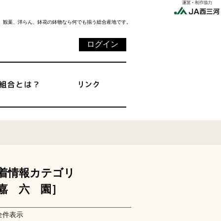
、観葉、洋らん、鉢花の鉢物なら何でも揃う総合産地です。
ログイン
着情報カテゴリ
嘉 六 園］
全件表示