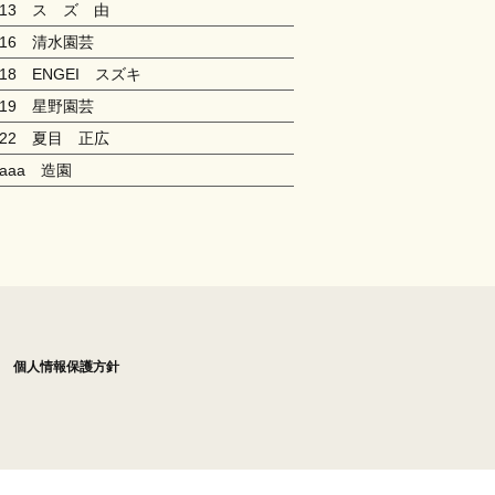
213 ス ズ 由
216 清水園芸
218 ENGEI スズキ
219 星野園芸
222 夏目 正広
aaaa 造園
個人情報保護方針