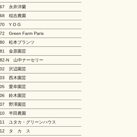
167 永井洋蘭
168 稲吉農園
170 Y O G
72 Green Farm Paris
180 松本プランツ
181 金原園芸
182-N 山中ナーセリー
202 沢辺園芸
203 西木園芸
205 愛幸園芸
206 鈴木園芸
207 野澤園芸
210 半田農園
211 ユタカ・グリーンハウス
212 タ カ ス