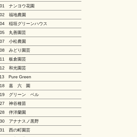
101 ナンヨウ花園
102 福地農園
104 稲垣グリーンハウス
105 丸善園芸
107 小松農園
108 みどり園芸
111 板倉園芸
112 和光園芸
13 Pure Green
118 嘉 六 園
119 グリーン ベル
127 神谷種苗
128 伴洋蘭園
130 アナナスノ黒野
131 西の町園芸